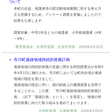
ついて
本町の生徒、保護者等の部活動地域展開に対する考え方
王を把握するため、アンケート調査を実施しましたので
結果を公表します。
調査対象：中学1年生とその保護者、小学校保護者（4年
～6年）、
教育委員会 生涯学習課 生涯学習係
2026年4月16日
市川町過疎地域持続的発展計画
過疎地域の持続的発展の支援に関する特別措置法が令和3
年4月1日に施行され、市川町においては町内全域が過疎
地域の指定を受けました。
過疎地域の指定に伴い、国の財政上の優遇措置を活用で
きることから、この度、「市川町過疎地域持続的発展計
画」（以下「過疎計画」という。）を策定し、地域の持
続的発展に向けた取り組みを進めてまいります。
企画政策課 企画政策係
2026年4月6日