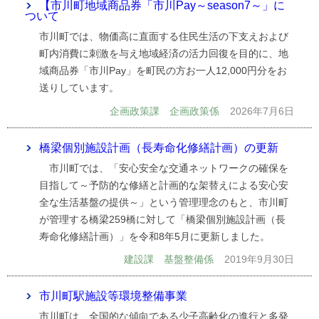
【市川町地域商品券「市川Pay～season7～」に
ついて
市川町では、物価高に直面する住民生活の下支えおよび
町内消費に刺激を与え地域経済の活力回復を目的に、地
域商品券「市川Pay」を町民の方お一人12,000円分をお
送りしています。
企画政策課 企画政策係
2026年7月6日
橋梁個別施設計画（長寿命化修繕計画）の更新
市川町では、「安心安全な交通ネットワークの確保を
目指して～予防的な修繕と計画的な架替えによる安心安
全な生活基盤の提供～」という管理理念のもと、市川町
が管理する橋梁259橋に対して「橋梁個別施設計画（長
寿命化修繕計画）」を令和8年5月に更新しました。
建設課 基盤整備係
2019年9月30日
市川町駅施設等環境整備事業
市川町は、全国的な傾向である少子高齢化の進行と多発