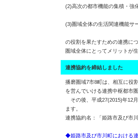
(2)高次の都市機能の集積・強
(3)圏域全体の生活関連機能サ
の役割を果たすための連携に
圏域全体にとってメリットが
連携協約を締結しました
播磨圏域7市8町は、相互に役
を営んでいける連携中枢都市圏を
その後、平成27(2015)年
ます。
連携協約名：「姫路市及び市
◆姫路市及び市川町における