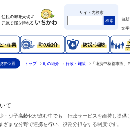
サイト内検索
自動
検索
文字
現在位置
トップ
⇒
町の紹介
⇒
行政・施策
⇒
「連携中枢都市圏」
いて
少・少子高齢化が進む中でも 行政サービスを維持し提供
まざまな分野で連携を行い、役割分担をする制度です。