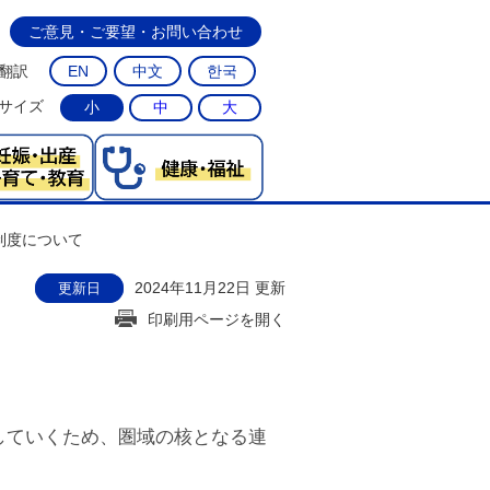
ご意見・ご要望・お問い合わせ
翻訳
EN
中文
한국
サイズ
小
中
大
制度について
2024年11月22日 更新
更新日
印刷用ページを開く
していくため、圏域の核となる連