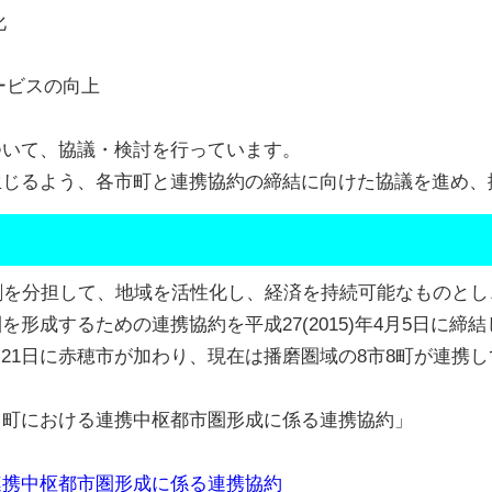
化
ービスの向上
ついて、協議・検討を行っています。
生じるよう、各市町と連携協約の締結に向けた協議を進め、
割を分担して、地域を活性化し、経済を持続可能なものと
形成するための連携協約を平成27(2015)年4月5日に締
12月21日に赤穂市が加わり、現在は播磨圏域の8市8町が連
川町における連携中枢都市圏形成に係る連携協約」
連携中枢都市圏形成に係る連携協約