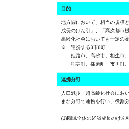
目的
地方圏において、相当の規模
成長のけん引」、「高次都市
高齢化社会においても一定の
※ 連携する8市8町
姫路市、高砂市、相生市、加
稲美町、播磨町、市川町、福
連携分野
人口減少・超高齢化社会におい
まな分野で連携を行い、役割分
(1)圏域全体の経済成長のけん