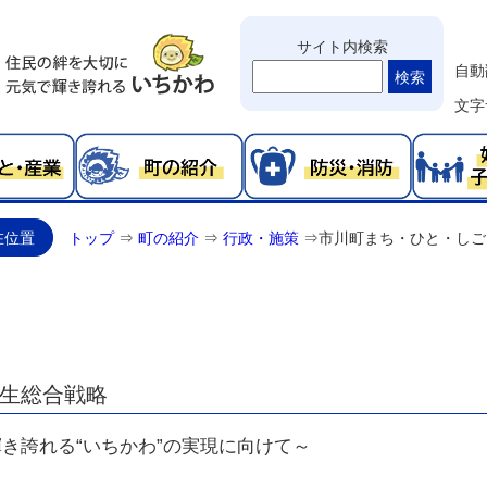
サイト内検索
自動
検索
文字
在位置
トップ
⇒
町の紹介
⇒
行政・施策
⇒
市川町まち・ひと・しご
生総合戦略
き誇れる“いちかわ”の実現に向けて～