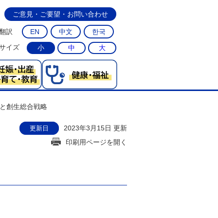
ご意見・ご要望・お問い合わせ
翻訳
EN
中文
한국
サイズ
小
中
大
と創生総合戦略
2023年3月15日 更新
更新日
印刷用ページを開く