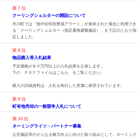
第 7 位
クーリングシェルターの開設について
市川町では「熱中症特別警戒アラート」が発表された場合に利用でき
る「クーリングシェルター（指定暑熱避難施設）」を下記のとおり指
定しました。
第 8 位
物品購入等入札結果
予定価格が８０万円以上の入札結果を公表します。
下の ＰＤＦファイルはこちら をご覧ください。
購入の詳細資料は、入札を執行した所属に保管されています。
第 9 位
町有地売却の一般競争入札について
第 10 位
ネーミングライツ・パートナー募集
公共施設等のさらなる魅力向上に向けた取り組みとして、ネーミング