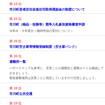
第 13 位
市川町若者定住促進住宅取得奨励金の制度について
第 15 位
市川町（物品・役務等）競争入札参加資格審査申請
令和８・９年度分＜随時申請の受付について＞
第 16 位
市川町空き家等情報登録制度（空き家バンク）
第 16 位
避難所一覧
ハザードマップを参考に、災害ごとの避難先と避難ルートを確認して
おきましょう。
緊急避難場所は災害ごとに指定していますので注意しましょう。
第 18 位
市川町公共交通
第 19 位