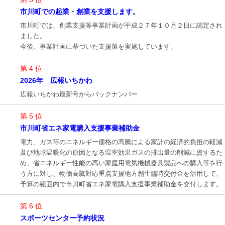
市川町での起業・創業を支援します。
市川町では、創業支援等事業計画が平成２７年１０月２日に認定され
ました。
今後、事業計画に基づいた支援策を実施しています。
第 4 位
2026年 広報いちかわ
広報いちかわ最新号からバックナンバー
第 5 位
市川町省エネ家電購入支援事業補助金
電力、ガス等のエネルギー価格の高騰による家計の経済的負担の軽減
及び地球温暖化の原因となる温室効果ガスの排出量の削減に資するた
め、省エネルギー性能の高い家庭用電気機械器具製品への購入等を行
う方に対し、物価高騰対応重点支援地方創生臨時交付金を活用して、
予算の範囲内で市川町省エネ家電購入支援事業補助金を交付します。
第 6 位
スポーツセンター予約状況