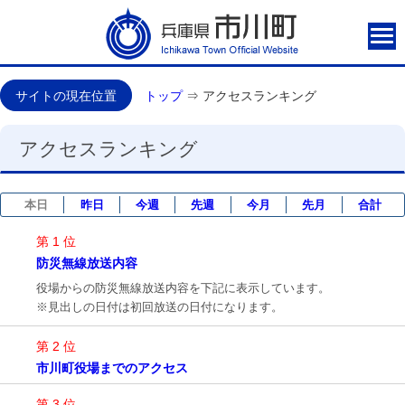
サイトの現在位置
トップ
⇒
アクセスランキング
アクセスランキング
本日
昨日
今週
先週
今月
先月
合計
第 1 位
防災無線放送内容
役場からの防災無線放送内容を下記に表示しています。
※見出しの日付は初回放送の日付になります。
第 2 位
市川町役場までのアクセス
第 3 位