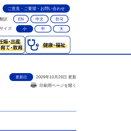
ご意見・ご要望・お問い合わせ
翻訳
EN
中文
한국
サイズ
小
中
大
2009年10月29日 更新
更新日
印刷用ページを開く