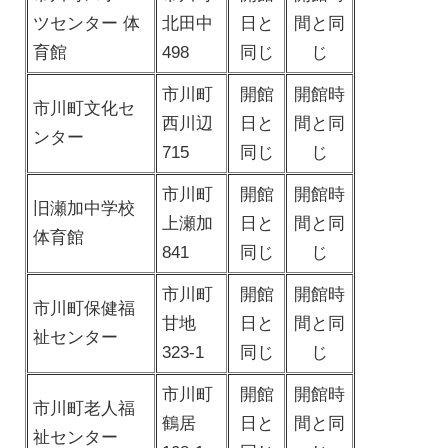
ツセンター 体
北田中
日と
間と同
育館
498
同じ
じ
市川町
開館
開館時
市川町文化セ
西川辺
日と
間と同
ンター
715
同じ
じ
市川町
開館
開館時
旧瀬加中学校
上瀬加
日と
間と同
体育館
841
同じ
じ
市川町
開館
開館時
市川町保健福
甘地
日と
間と同
祉センター
323-1
同じ
じ
市川町
開館
開館時
市川町老人福
鶴居
日と
間と同
祉センター