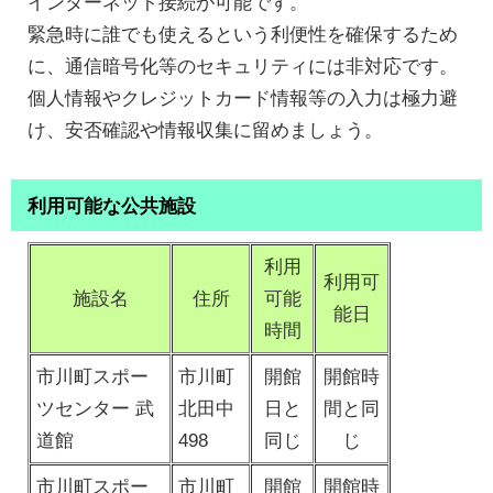
インターネット接続が可能です。
緊急時に誰でも使えるという利便性を確保するため
に、通信暗号化等のセキュリティには非対応です。
個人情報やクレジットカード情報等の入力は極力避
け、安否確認や情報収集に留めましょう。
利用可能な公共施設
利用
利用可
施設名
住所
可能
能日
時間
市川町スポー
市川町
開館
開館時
ツセンター 武
北田中
日と
間と同
道館
498
同じ
じ
市川町スポー
市川町
開館
開館時