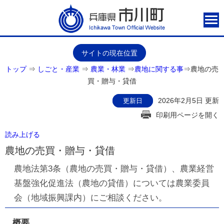
サイトの現在位置
トップ
⇒
しごと・産業
⇒
農業・林業
⇒
農地に関する事
⇒
農地の売
買・贈与・貸借
2026年2月5日 更新
更新日
印刷用ページを開く
読み上げる
農地の売買・贈与・貸借
農地法第3条（農地の売買・贈与・貸借）、農業経営
基盤強化促進法（農地の貸借）については農業委員
会（地域振興課内）にご相談ください。
概要