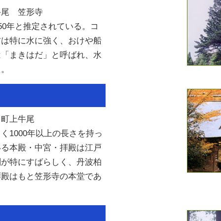
牛尾 笠形寺
450年と推定されている。コ
材は特に水に強く、おけや船
は「まきはだ」と呼ばれ、水
た。
川町上牛尾
く1000年以上の長さを持っ
いる本殿・中宮・拝殿は江戸
刻が特にすばらしく、丹波柏
拝殿はもと笠形寺の本堂であ