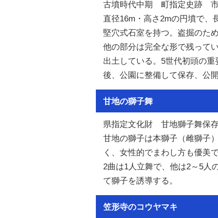
古墳時代中期 町指定史跡 
直径16m・高さ2mの円墳で、長
堅穴式石室を持つ。盗掘のた
他の部分は完全な形で残って
出土している。5世代初頭の重
後、公園に整備して保存、公
甘地の獅子舞
県指定文化財 甘地獅子舞保
甘地の獅子は本獅子（雌獅子
く、女性的でまわし方も優美で
2曲は1人立舞で、他は2～5
て獅子を誘導する。
笠形寺のコウヤマキ