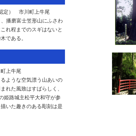
認定） 市川町上牛尾
計り、播磨富士笠形山にふさわ
はこれ程までのスギはないと
神木である。
川町上牛尾
まるような空気漂う山あいの
囲まれた風致はすばらしく、
時の姫路城主松平大和守が参
を描いた趣きのある彫刻は是