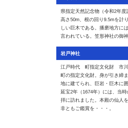
県指定天然記念物（令和2年度
高さ50m、根の回り9.5mを
しい巨木である。播磨地方に
言われている。笠形神社の御
岩戸神社
江戸時代 町指定文化財 市
町の指定文化財。身が引き締
地に建てられ、巨岩・巨木に
延宝2年（1674年）には、当
拝に訪れました。本殿の仙人
非ともご鑑賞を・・・。