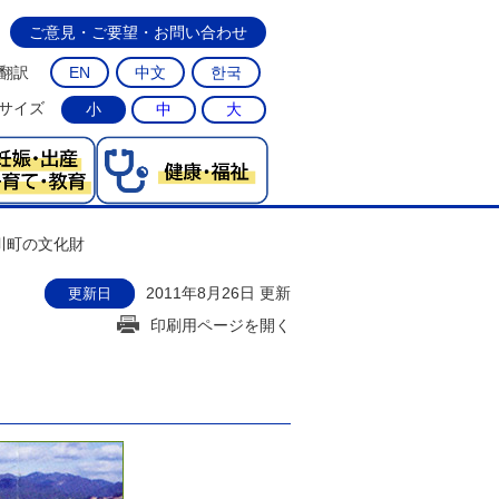
ご意見・ご要望・お問い合わせ
翻訳
EN
中文
한국
サイズ
小
中
大
川町の文化財
2011年8月26日 更新
更新日
印刷用ページを開く