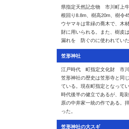
県指定天然記念物 市川町上
根回り8.8m、樹高20m、樹令
ウヤマキは常緑の喬木で、木
財に用いられる。また、樹皮
漏れを 防ぐのに使われてい
笠形神社
江戸時代 町指定文化財 市
笠形神社の歴史は笠形寺と同じ
ている。現在町指定となって
時代後半の健立であるが、彫
原の中井家一統の作である。
った。
笠形神社の大スギ