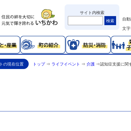
サイト内検索
自動
検索
文字
トの現在位置
トップ
⇒
ライフイベント
⇒
介護
⇒
認知症支援に関