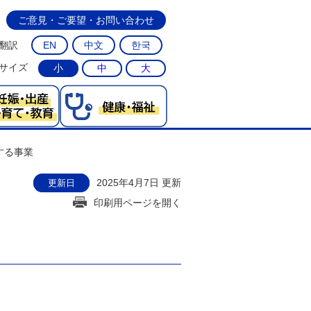
ご意見・ご要望・お問い合わせ
翻訳
EN
中文
한국
サイズ
小
中
大
する事業
2025年4月7日 更新
更新日
印刷用ページを開く