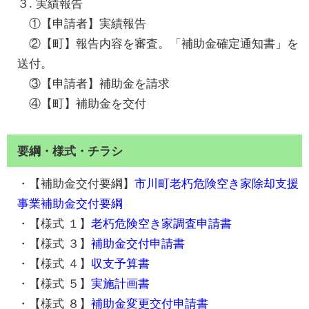
３. 実績報告
①【申請者】実績報告
②【町】報告内容を審査。「補助金確定通知書」を
送付。
③【申請者】補助金を請求
④【町】補助金を交付
要綱・様式・チラシ
・【補助金交付要綱】
市川町老朽危険空き家除却支援
事業補助金交付要綱
・【様式 １】
老朽危険空き家調査申請書
・【様式 ３】
補助金交付申請書
・【様式 ４】
収支予算書
・【様式 ５】
実施計画書
・【様式 ８】
補助金変更交付申請書