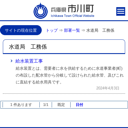
サイトの現在位置
トップ
⇒
部署一覧
⇒
水道局 工務係
水道局 工務係
給水装置工事
給水装置とは、需要者に水を供給するために水道事業者(町)
の布設した配水管から分岐して設けられた給水管、及びこれ
に直結する給水用具です。
2024年4月3日
1 件あります
1/1
既定
日付