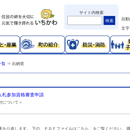
サイト内検索
自動
検索
文字
一覧
⇒
出納室
入札参加資格審査申請
付について＞
果を公表します。 下の ＰＤＦファイルはこちら をご覧ください。 