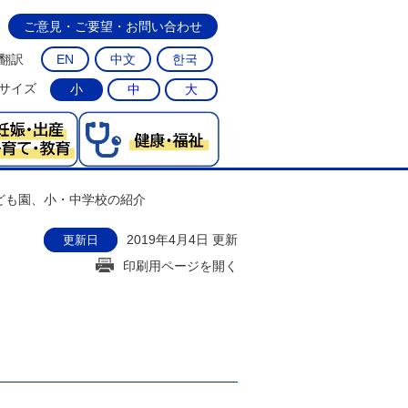
ご意見・ご要望・お問い合わせ
翻訳
EN
中文
한국
サイズ
小
中
大
ども園、小・中学校の紹介
2019年4月4日 更新
更新日
印刷用ページを開く