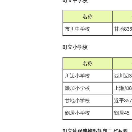
町立中学校
名称
市川中学校
甘地836
町立小学校
名称
川辺小学校
西川辺3
瀬加小学校
上瀬加8
甘地小学校
近平357
鶴居小学校
鶴居45
町立幼保連携型認定こども園