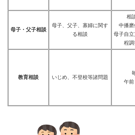
相
母子、父子、寡婦に関す
中播磨
母子・父子相談
る相談
母子自立
程調
教育相談
いじめ、不登校等諸問題
午前