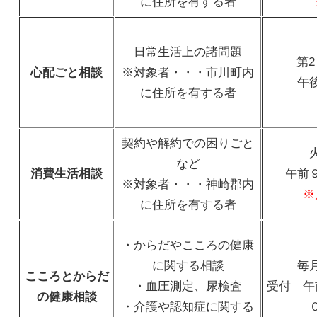
に住所を有する者
日常生活上の諸問題
第
心配ごと相談
※対象者・・・市川町内
午
に住所を有する者
契約や解約での困りごと
など
消費生活相談
午前
※対象者・・・神崎郡内
※
に住所を有する者
・からだやこころの健康
に関する相談
毎
こころとからだ
・血圧測定、尿検査
受付 午
の健康相談
・介護や認知症に関する