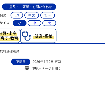
ご意見・ご要望・お問い合わせ
翻訳
EN
中文
한국
サイズ
小
中
大
無料法律相談
2026年4月9日 更新
更新日
印刷用ページを開く