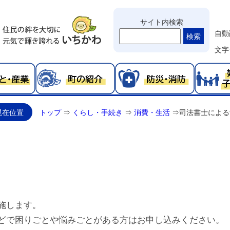
サイト内検索
自動
検索
文字
現在位置
トップ
⇒
くらし・手続き
⇒
消費・生活
⇒
司法書士による
施します。
どで困りごとや悩みごとがある方はお申し込みください。