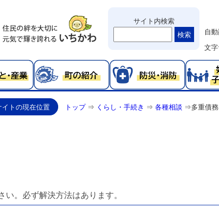
サイト内検索
自動
検索
文字
サイトの現在位置
トップ
⇒
くらし・手続き
⇒
各種相談
⇒
多重債務
さい。必ず解決方法はあります。