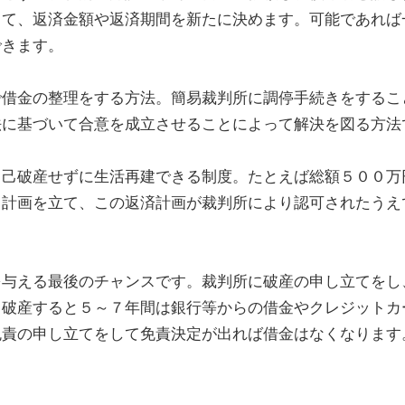
して、返済金額や返済期間を新たに決めます。可能であれば
できます。
で借金の整理をする方法。簡易裁判所に調停手続きをするこ
法に基づいて合意を成立させることによって解決を図る方法
己破産せずに生活再建できる制度。たとえば総額５００万
る計画を立て、この返済計画が裁判所により認可されたうえ
与える最後のチャンスです。裁判所に破産の申し立てをし
己破産すると５～７年間は銀行等からの借金やクレジットカ
免責の申し立てをして免責決定が出れば借金はなくなります