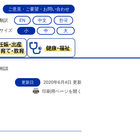
ご意見・ご要望・お問い合わせ
翻訳
EN
中文
한국
サイズ
小
中
大
相談
2020年6月4日 更新
更新日
印刷用ページを開く