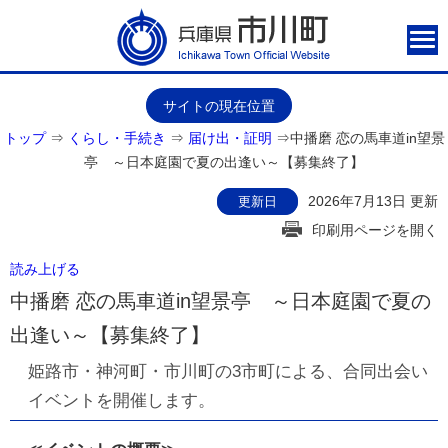
サイトの現在位置
トップ
⇒
くらし・手続き
⇒
届け出・証明
⇒
中播磨 恋の馬車道in望景
亭 ～日本庭園で夏の出逢い～【募集終了】
2026年7月13日 更新
更新日
印刷用ページを開く
読み上げる
中播磨 恋の馬車道in望景亭 ～日本庭園で夏の
出逢い～【募集終了】
姫路市・神河町・市川町の3市町による、合同出会い
イベントを開催します。