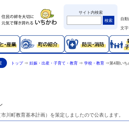
サイト内検索
自動
検索
文字
置
トップ
⇒
妊娠・出産・子育て・教育
⇒
学校・教育
⇒
第4期いち
ン
（市川町教育基本計画）を策定しましたので公表します。