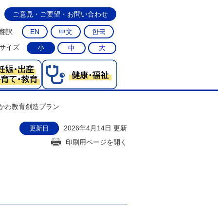
ご意見・ご要望・お問い合わせ
翻訳
EN
中文
한국
サイズ
小
中
大
かわ教育創造プラン
2026年4月14日 更新
更新日
印刷用ページを開く