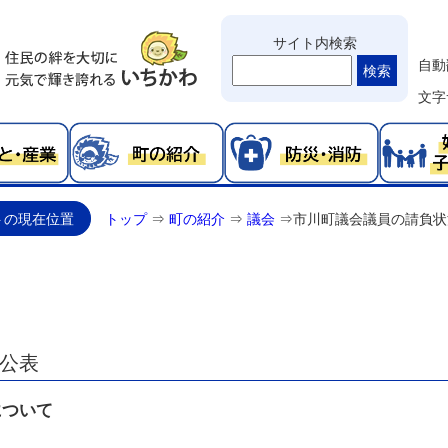
サイト内検索
自動
検索
文字
トの現在位置
トップ
⇒
町の紹介
⇒
議会
⇒
市川町議会議員の請負状
公表
について