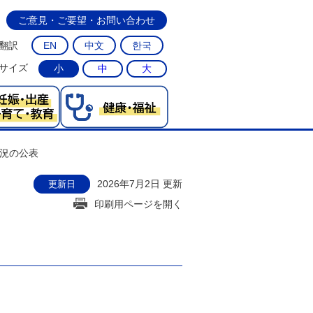
ご意見・ご要望・お問い合わせ
翻訳
EN
中文
한국
サイズ
小
中
大
況の公表
2026年7月2日 更新
更新日
印刷用ページを開く