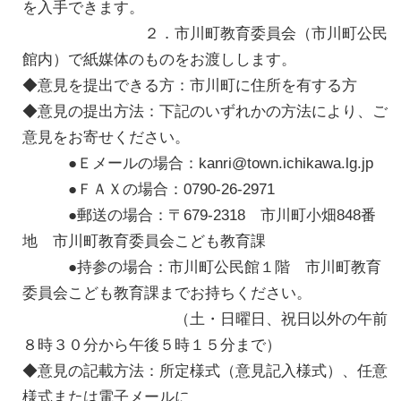
を入手できます。
２．市川町教育委員会（市川町公民
館内）で紙媒体のものをお渡しします。
◆意見を提出できる方：市川町に住所を有する方
◆意見の提出方法：下記のいずれかの方法により、ご
意見をお寄せください。
●Ｅメールの場合：kanri@town.ichikawa.lg.jp
●ＦＡＸの場合：0790-26-2971
●郵送の場合：〒679-2318 市川町小畑848番
地 市川町教育委員会こども教育課
●持参の場合：市川町公民館１階 市川町教育
委員会こども教育課までお持ちください。
（土・日曜日、祝日以外の午前
８時３０分から午後５時１５分まで）
◆意見の記載方法：所定様式（意見記入様式）、任意
様式または電子メールに