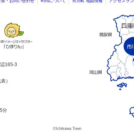
要望・お問い合わせ
RSSについて
市川町 地図情報
アクセスラン
165-3
代表）
5分
©Ichikawa Town