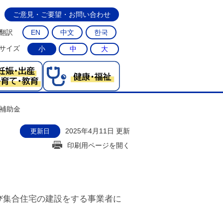
ご意見・ご要望・お問い合わせ
翻訳
EN
中文
한국
サイズ
小
中
大
補助金
2025年4月11日 更新
更新日
印刷用ページを開く
び集合住宅の建設をする事業者に