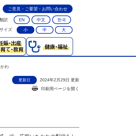
ご意見・ご要望・お問い合わせ
翻訳
EN
中文
한국
サイズ
小
中
大
ちかわ
2024年2月29日 更新
更新日
印刷用ページを開く