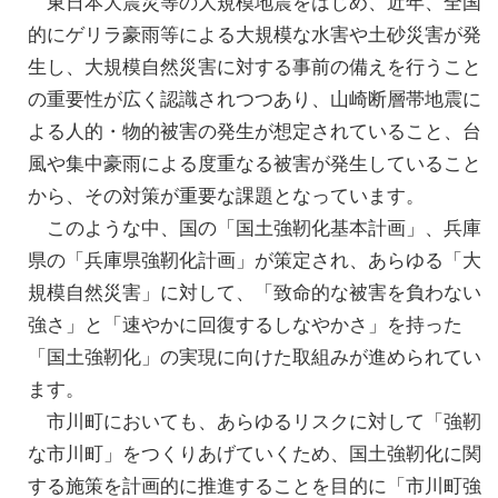
東日本大震災等の大規模地震をはじめ、近年、全国
的にゲリラ豪雨等による大規模な水害や土砂災害が発
生し、大規模自然災害に対する事前の備えを行うこと
の重要性が広く認識されつつあり、山崎断層帯地震に
よる人的・物的被害の発生が想定されていること、台
風や集中豪雨による度重なる被害が発生していること
から、その対策が重要な課題となっています。
このような中、国の「国土強靭化基本計画」、兵庫
県の「兵庫県強靭化計画」が策定され、あらゆる「大
規模自然災害」に対して、「致命的な被害を負わない
強さ」と「速やかに回復するしなやかさ」を持った
「国土強靭化」の実現に向けた取組みが進められてい
ます。
市川町においても、あらゆるリスクに対して「強靭
な市川町」をつくりあげていくため、国土強靭化に関
する施策を計画的に推進することを目的に「市川町強