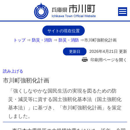
サイトの現在位置
トップ
⇒
防災・消防
⇒
防災・消防
⇒
市川町強靭化計画
2026年4月21日 更新
更新日
印刷用ページを開く
読み上げる
市川町強靭化計画
「強くしなやかな国民生活の実現を図るための防
災・減災等に資する国土強靭化基本法（国土強靭化
基本法）」に基づき、「市川町強靭化計画」を策定
しました。