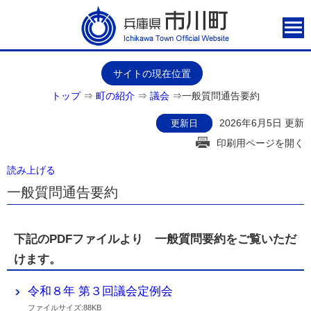
サイトの現在位置
トップ
⇒
町の紹介
⇒
議会
⇒
一般質問通告要約
2026年6月5日 更新
更新日
印刷用ページを開く
読み上げる
一般質問通告要約
下記のPDFファイルより 一般質問要約をご覧いただ
けます。
令和８年 第３回議会定例会
ファイルサイズ:88KB