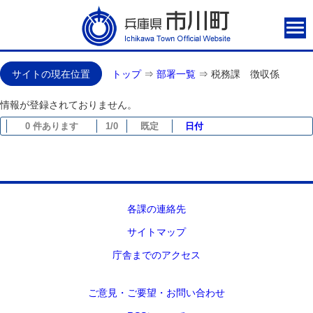
サイトの現在位置
トップ
⇒
部署一覧
⇒
税務課 徴収係
情報が登録されておりません。
0 件あります
1/0
既定
日付
各課の連絡先
サイトマップ
庁舎までのアクセス
ご意見・ご要望・お問い合わせ