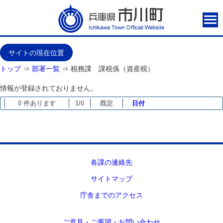
サイトの現在位置
トップ
⇒
部署一覧
⇒
税務課 課税係（資産税）
情報が登録されておりません。
0 件あります
1/0
既定
日付
各課の連絡先
サイトマップ
庁舎までのアクセス
ご意見・ご要望・お問い合わせ