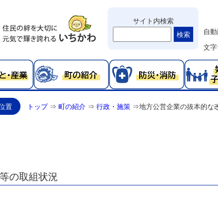
サイト内検索
自動
検索
文字
位置
トップ
⇒
町の紹介
⇒
行政・施策
⇒
地方公営企業の抜本的な
等の取組状況