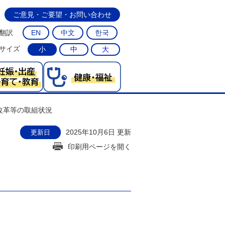
ご意見・ご要望・お問い合わせ
翻訳
EN
中文
한국
サイズ
小
中
大
改革等の取組状況
2025年10月6日 更新
更新日
印刷用ページを開く