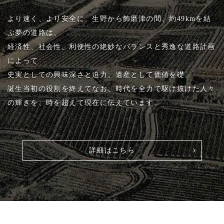
より速く、より安全に、生野から飾磨津の間、約49kmを結
ぶ夢の道路は、
経済性、社会性、利便性の絶妙なバランスと秀逸な道路計画
によって
史実としての興味深さと迫力、遺産として価値を礎、
誕生当初の役割を終えてなお、時代を全力で駆け抜けた人々
の輝きを、時を超えて現在に伝えています。
詳細はこちら