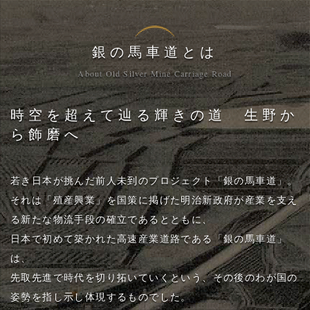
銀の馬車道とは
About Old Silver Mine Carriage Road
時空を超えて辿る輝きの道 生野か
ら飾磨へ
若き日本が挑んだ前人未到のプロジェクト「銀の馬車道」。
それは「殖産興業」を国策に掲げた明治新政府が産業を支え
る新たな物流手段の確立であるとともに、
日本で初めて築かれた高速産業道路である「銀の馬車道」
は、
先取先進で時代を切り拓いていくという、その後のわが国の
姿勢を指し示し体現するものでした。