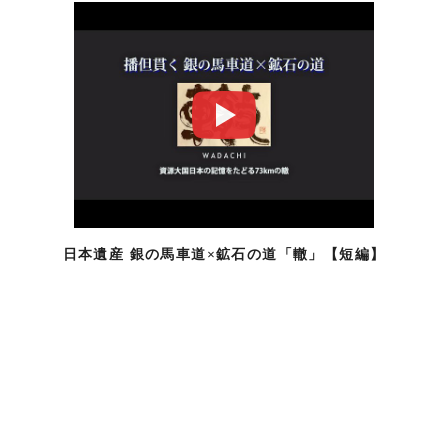
日本遺産 銀の馬車道×鉱石の道「轍」【短編】