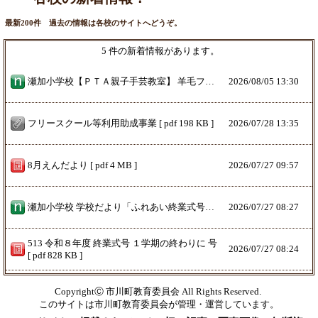
最新200件 過去の情報は各校のサイトへどうぞ。
5 件の新着情報があります。
瀬加小学校【ＰＴＡ親子手芸教室】 羊毛フェルトで羊の置物を作る、ＰＴＡ親子手芸教室に４０人の親子が参加されました。 昨年から2年連続の参加者もありました。講師の先生から作り方の説明を受け、早々に作業が始まりました。子ども達は、「旅行に行った」「花火をした」などの夏休みの思い出話に花を咲かせながら、創意工夫を凝らしたとても可愛い置物が出来上がりました。
2026/
08/05 13:30
フリースクール等利用助成事業 [ pdf 198 KB ]
2026/
07/28 13:35
8月えんだより [ pdf 4 MB ]
2026/
07/27 09:57
瀬加小学校 学校だより「ふれあい終業式号 １学期の終わりに」号をアップしました。 ご覧ください。
2026/
07/27 08:27
513 令和８年度 終業式号 １学期の終わりに 号
2026/
07/27 08:24
[ pdf 828 KB ]
CopyrightⒸ 市川町教育委員会 All Rights Reserved.
このサイトは市川町教育委員会が管理・運営しています。