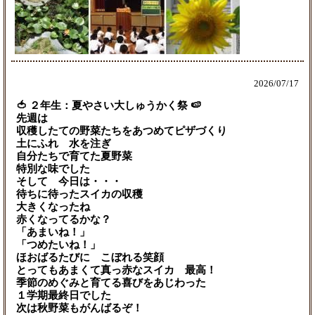
2026/
07/17
🍅 ２年生：夏やさい大しゅうかく祭 🍉
先週は
収穫したての野菜たちをあつめてピザづくり
土にふれ 水を注ぎ
自分たちで育てた夏野菜
特別な味でした
そして 今日は・・・
待ちに待ったスイカの収穫
大きくなったね
赤くなってるかな？
「あまいね！」
「つめたいね！」
ほおばるたびに こぼれる笑顔
とってもあまくて真っ赤なスイカ 最高！
季節のめぐみと育てる喜びをあじわった
１学期最終日でした
次は秋野菜もがんばるぞ！