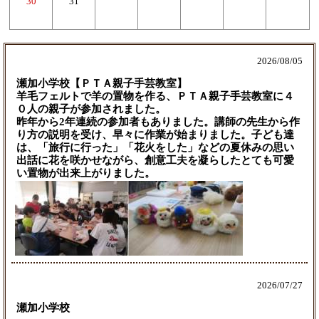
30
31
2026/
08/05
瀬加小学校【ＰＴＡ親子手芸教室】
羊毛フェルトで羊の置物を作る、ＰＴＡ親子手芸教室に４
０人の親子が参加されました。
昨年から2年連続の参加者もありました。講師の先生から作
り方の説明を受け、早々に作業が始まりました。子ども達
は、「旅行に行った」「花火をした」などの夏休みの思い
出話に花を咲かせながら、創意工夫を凝らしたとても可愛
い置物が出来上がりました。
2026/
07/27
瀬加小学校