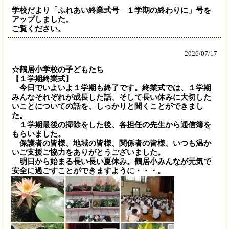
学校だより「ふれあい終業式号 １学期の終わりに」号を
アップしました。
ご覧ください。
2026/
07/17
☆鶴居小学校の子どもたち
【１学期終業式】
今日でいよいよ１学期も終了です。終業式では、１学期
みんなそれぞれが成長した話、そして長い休みに大切した
いことについての話を、しっかりと聞くことができまし
た。
１学期最後の掃除をした後、各担任の先生から通信簿を
もらいました。
保護者の皆様、地域の皆様、関係者の皆様、いつも温か
いご支援ご協力をありがとうございました。
明日から始まる長い長い夏休み。鶴居小みんなが元気で
安全に過ごすことができますように・・・。