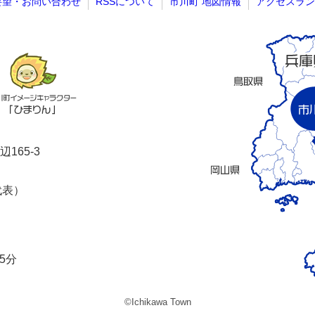
要望・お問い合わせ
RSSについて
市川町 地図情報
アクセスラン
165-3
代表）
5分
©Ichikawa Town